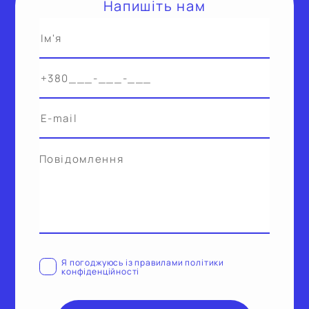
Напишiть нам
Alternative:
Я погоджуюсь iз правилами полiтики
конфiденцiйностi