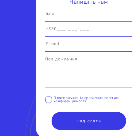
Напишiть нам
Alternative:
Я погоджуюсь iз правилами полiтики
конфiденцiйностi