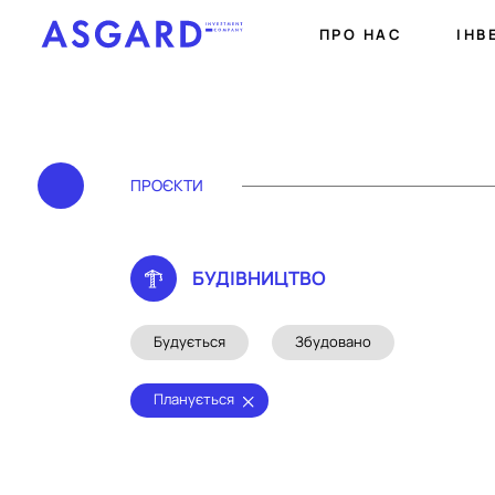
ПРО НАС
ІНВ
ПРОЄКТИ
БУДIВНИЦТВО
Будується
Збудовано
Планується