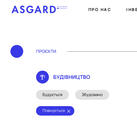
ПРО НАС
ІНВ
ПРОЄКТИ
БУДIВНИЦТВО
Будується
Збудовано
Планується