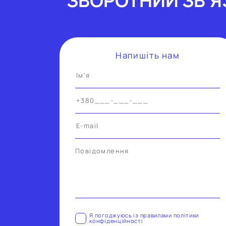
ЗВОРОТНИЙ ЗВ'Я
Напишiть нам
Alternative:
Я погоджуюсь iз правилами полiтики
конфiденцiйностi