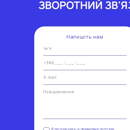
ЗВОРОТНИЙ ЗВ'Я
Напишiть нам
Alternative:
Я погоджуюсь iз правилами полiтики