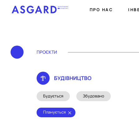
ПРО НАС
ІНВ
ПРОЄКТИ
БУДIВНИЦТВО
Будується
Збудовано
Планується